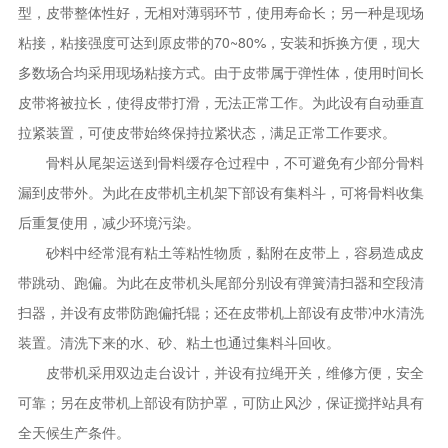
型，皮带整体性好，无相对薄弱环节，使用寿命长；另一种是现场
粘接，粘接强度可达到原皮带的70~80%，安装和拆换方便，现大
多数场合均采用现场粘接方式。由于皮带属于弹性体，使用时间长
皮带将被拉长，使得皮带打滑，无法正常工作。为此设有自动垂直
拉紧装置，可使皮带始终保持拉紧状态，满足正常工作要求。
骨料从尾架运送到骨料缓存仓过程中，不可避免有少部分骨料
漏到皮带外。为此在皮带机主机架下部设有集料斗，可将骨料收集
后重复使用，减少环境污染。
砂料中经常混有粘土等粘性物质，黏附在皮带上，容易造成皮
带跳动、跑偏。为此在皮带机头尾部分别设有弹簧清扫器和空段清
扫器，并设有皮带防跑偏托辊；还在皮带机上部设有皮带冲水清洗
装置。清洗下来的水、砂、粘土也通过集料斗回收。
皮带机采用双边走台设计，并设有拉绳开关，维修方便，安全
可靠；另在皮带机上部设有防护罩，可防止风沙，保证搅拌站具有
全天候生产条件。