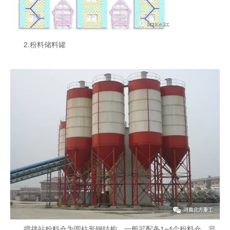
2.粉料储料罐
搅拌站粉料仓为圆柱形钢结构，一般可配备1~4个粉料仓。容