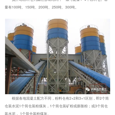
量有100吨、150吨、200吨、250吨、300吨。
根据各地混凝土配方不同，粉料仓有2+2和3+1区别，即2个筒
仓装水泥1个筒仓装粉煤灰，1个筒仓装矿粉或膨胀粉；或3个筒仓
装水泥， 1个筒仓装粉煤灰。