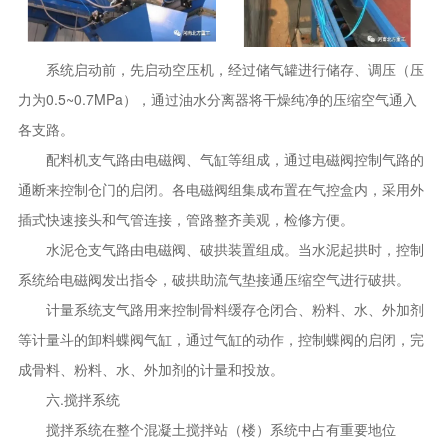
系统启动前，先启动空压机，经过储气罐进行储存、调压（压
力为0.5~0.7MPa），通过油水分离器将干燥纯净的压缩空气通入
各支路。
配料机支气路由电磁阀、气缸等组成，通过电磁阀控制气路的
通断来控制仓门的启闭。各电磁阀组集成布置在气控盒内，采用外
插式快速接头和气管连接，管路整齐美观，检修方便。
水泥仓支气路由电磁阀、破拱装置组成。当水泥起拱时，控制
系统给电磁阀发出指令，破拱助流气垫接通压缩空气进行破拱。
计量系统支气路用来控制骨料缓存仓闭合、粉料、水、外加剂
等计量斗的卸料蝶阀气缸，通过气缸的动作，控制蝶阀的启闭，完
成骨料、粉料、水、外加剂的计量和投放。
六.搅拌系统
搅拌系统在整个混凝土搅拌站（楼）系统中占有重要地位