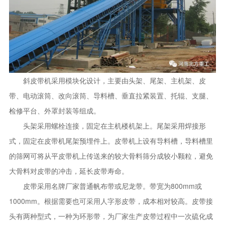
斜皮带机采用模块化设计，主要由头架、尾架、主机架、皮
带、电动滚筒、改向滚筒、导料槽、垂直拉紧装置、托辊、支腿、
检修平台、外罩封装等组成。
头架采用螺栓连接，固定在主机楼机架上。尾架采用焊接形
式，固定在皮带机尾架预埋件上。皮带机上设有导料槽，导料槽里
的筛网可将从平皮带机上传送来的较大骨料筛分成较小颗粒，避免
大骨料对皮带的冲击，延长皮带寿命。
皮带采用名牌厂家普通帆布带或尼龙带。带宽为800mm或
1000mm。根据需要也可采用人字形皮带，成本相对较高。皮带接
头有两种型式，一种为环形带，为厂家生产皮带过程中一次硫化成