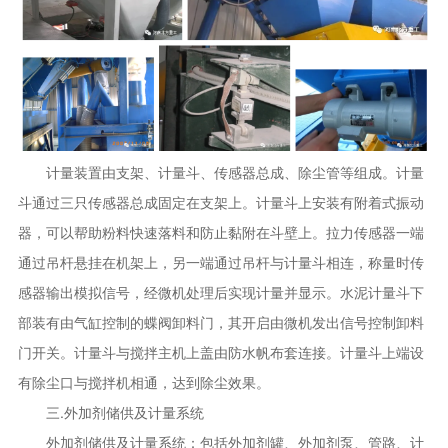
计量装置由支架、计量斗、传感器总成、除尘管等组成。计量
斗通过三只传感器总成固定在支架上。计量斗上安装有附着式振动
器，可以帮助粉料快速落料和防止黏附在斗壁上。拉力传感器一端
通过吊杆悬挂在机架上，另一端通过吊杆与计量斗相连，称量时传
感器输出模拟信号，经微机处理后实现计量并显示。水泥计量斗下
部装有由气缸控制的蝶阀卸料门，其开启由微机发出信号控制卸料
门开关。计量斗与搅拌主机上盖由防水帆布套连接。计量斗上端设
有除尘口与搅拌机相通，达到除尘效果。
三.外加剂储供及计量系统
外加剂储供及计量系统：包括外加剂罐、外加剂泵、管路、计