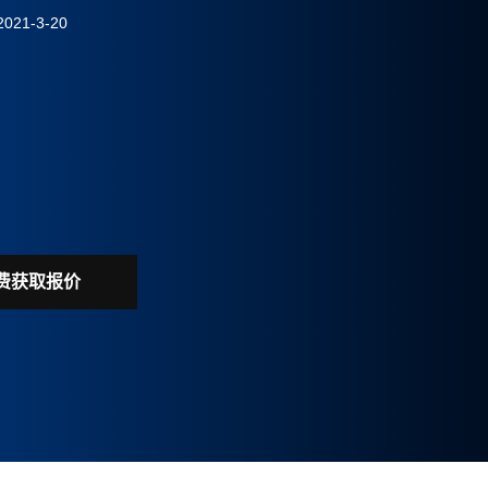
21-3-20
河南
采用DCS集散控制系统控制，实现对整个系统的集中管理、集中监
高的稳定性、可靠性和可扩展性。
费获取报价