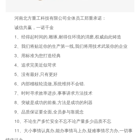
河南北方重工科技有限公司全体员工郑重承诺：
诚信共赢，一诺千金
1、经得起时间的.雕琢,耐得住环境的消磨,权威由此铸造
2、我们将贴近你的生产第一线,我们将用技术武装你的企业
3、用标准为您打造经典
4、追求完美近似苛求
5、没有最好,只有更好
6、内部稽核轮流做,系统维持不会错.
7、时时寻求效率进步,事事讲求方法技术
8、突破是成功的前奏,方法是成功的利器
9、品质保证要全面,全员参与靠观念
10、不论生产多忙安全不忘不论产量多少品质不忘
11、大小事情认真办,能办事情马上办,疑难事情尽力办,一切事
情依法办