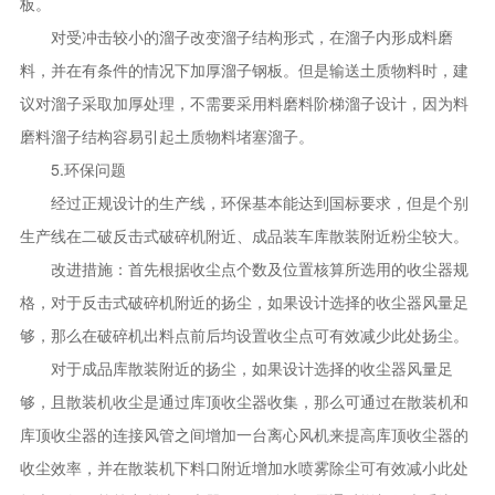
板。
对受冲击较小的溜子改变溜子结构形式，在溜子内形成料磨
料，并在有条件的情况下加厚溜子钢板。但是输送土质物料时，建
议对溜子采取加厚处理，不需要采用料磨料阶梯溜子设计，因为料
磨料溜子结构容易引起土质物料堵塞溜子。
5.环保问题
经过正规设计的生产线，环保基本能达到国标要求，但是个别
生产线在二破反击式破碎机附近、成品装车库散装附近粉尘较大。
改进措施：首先根据收尘点个数及位置核算所选用的收尘器规
格，对于反击式破碎机附近的扬尘，如果设计选择的收尘器风量足
够，那么在破碎机出料点前后均设置收尘点可有效减少此处扬尘。
对于成品库散装附近的扬尘，如果设计选择的收尘器风量足
够，且散装机收尘是通过库顶收尘器收集，那么可通过在散装机和
库顶收尘器的连接风管之间增加一台离心风机来提高库顶收尘器的
收尘效率，并在散装机下料口附近增加水喷雾除尘可有效减小此处