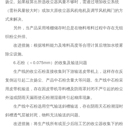
扬尘。如果核算出所选收尘器风量不够时，需通过增加收尘系统
（需补风量较大时）或加大原收尘器风机电机及调节风机阀门的方
式来解决。
另外，当产品采用堆棚储存时总是在物料堆料过程中存在无组
织粉尘外排。
改进措施：根据堆料能力及堆料高度等合理计算后增加水喷雾
除尘设施。
6.石粉（＜0.075mm）的收集及输送问题
生产线的收尘石粉直接收集到下游输送皮带机上，这样存在反
复倒运引起二次扬尘、产品中石粉含量大等问题。生产线中石粉采
用皮带机输送，存在因皮带机导料槽及防雨罩封闭不严引起的粉尘
外溢或阴雨天漏雨使石粉潮湿最终引起糊库现象。
生产线中石粉选用空气输送斜槽输送，存在阴雨天石粉潮湿时
斜槽透气层被封死，物料无法输送的问题。
改进措施：将生产线所有或至少后段工艺的收尘器收集下的粉