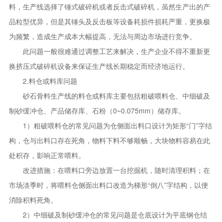
料，生产线选择了锤式破碎机或者反击式破碎机，虽然生产出的产
品粒型优异，但是其锤头及反击板等设备耗损件损耗严重，更换极
为频繁，造成生产成本大幅提高，无法与周边市场进行竞争。
此问题一般很难通过调整工艺来解决，生产企业不得不重新更
换挤压式破碎机设备来保证生产线长期稳定而经济地运行。
2.料仓或料库问题
砂石骨料生产线的料仓或料库主要包括粗破喂料仓、中细破及
制砂缓冲仓、产品储存库、石粉（0~0.075mm）储存库。
1）粗破喂料仓的常见问题为仓侧面出料口设计为矩形“门”字结
构，仓与出料口存在死角，物料下料不够顺畅，大块物料容易在此
处积存，影响正常喂料。
改进措施：在喂料口旁边放置一台挖掘机，随时清理积料；在
市场淡季时，将喂料仓侧面出料口改造为梯形“倒八”字结构，以便
消除积料死角。
2）中细破及制砂缓冲仓的常见问题是仓底设计为平底钢仓结