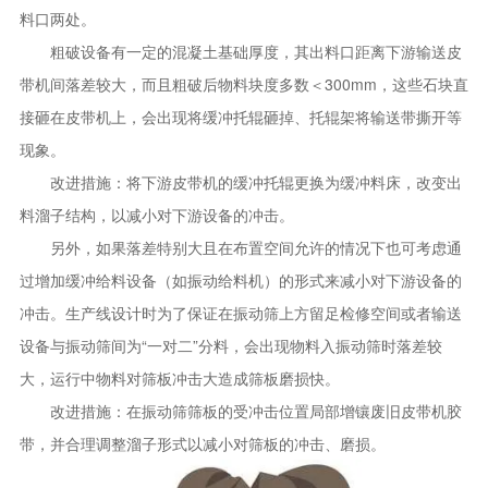
料口两处。
粗破设备有一定的混凝土基础厚度，其出料口距离下游输送皮
带机间落差较大，而且粗破后物料块度多数＜300mm，这些石块直
接砸在皮带机上，会出现将缓冲托辊砸掉、托辊架将输送带撕开等
现象。
改进措施：将下游皮带机的缓冲托辊更换为缓冲料床，改变出
料溜子结构，以减小对下游设备的冲击。
另外，如果落差特别大且在布置空间允许的情况下也可考虑通
过增加缓冲给料设备（如振动给料机）的形式来减小对下游设备的
冲击。生产线设计时为了保证在振动筛上方留足检修空间或者输送
设备与振动筛间为“一对二”分料，会出现物料入振动筛时落差较
大，运行中物料对筛板冲击大造成筛板磨损快。
改进措施：在振动筛筛板的受冲击位置局部增镶废旧皮带机胶
带，并合理调整溜子形式以减小对筛板的冲击、磨损。